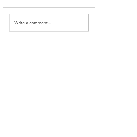
Feb 2020 한글
주류상점을 위한 코로나
Write a comment...
사인 (Coronavirus flyer
for liquor store)