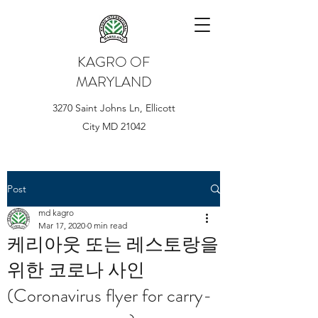
KAGRO OF
MARYLAND
3270 Saint Johns Ln, Ellicott
City MD 21042
Post
md kagro
Mar 17, 2020
0 min read
케리아웃 또는 레스토랑을
위한 코로나 사인
(Coronavirus flyer for carry-